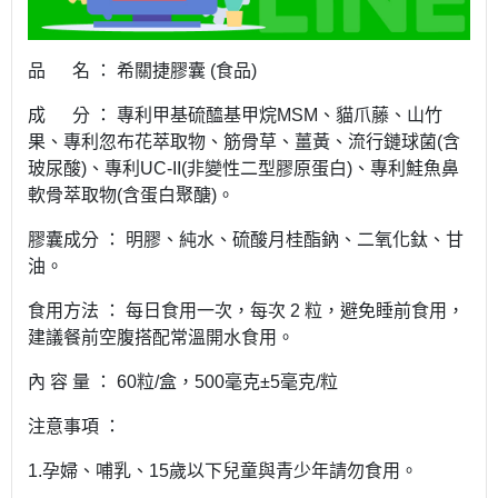
品 名 ： 希關捷膠囊 (食品)
成 分 ： 專利甲基硫醯基甲烷MSM、貓爪藤、山竹
果、專利忽布花萃取物、筋骨草、薑黃、流行鏈球菌(含
玻尿酸)、專利UC-II(非變性二型膠原蛋白)、專利鮭魚鼻
軟骨萃取物(含蛋白聚醣)。
膠囊成分 ： 明膠、純水、硫酸月桂酯鈉、二氧化鈦、甘
油。
食用方法 ： 每日食用一次，每次 2 粒，避免睡前食用，
建議餐前空腹搭配常溫開水食用。
內 容 量 ： 60粒/盒，500毫克±5毫克/粒
注意事項 ：
1.孕婦、哺乳、15歲以下兒童與青少年請勿食用。