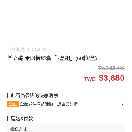
商品編號：
L-CGJ-003
樂立纖 希關捷膠囊「3盒組」(60粒/盒)
TWD
$
5,400
$
3,680
TWD
此商品參與的優惠活動
全館
全館滿件滿額活動，請查閱詳情
運送&付款
運送方式