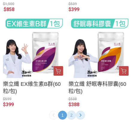
$1,500
$539
$858
$399
樂立纖 EX維生素B群(60
樂立纖 舒眠專科膠囊(60
粒/包)
粒/包)
$599
$538
$399
$388
1
2
官方客服