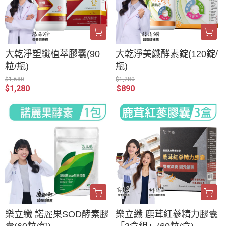
大乾淨塑纖植萃膠囊(90
大乾淨美纖酵素錠(120錠/
粒/瓶)
瓶)
$1,680
$1,280
$1,280
$890
樂立纖 諾麗果SOD酵素膠
樂立纖 鹿茸紅蔘精力膠囊