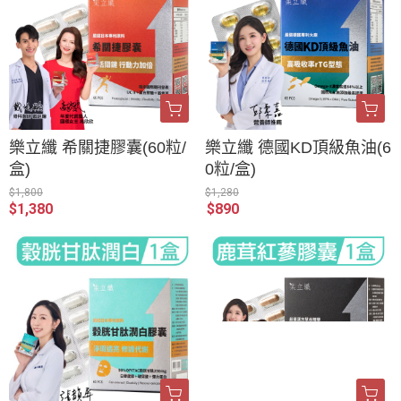
樂立纖 希關捷膠囊(60粒/
樂立纖 德國KD頂級魚油(6
盒)
0粒/盒)
$1,800
$1,280
$1,380
$890