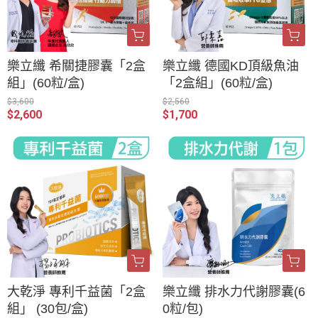
樂立纖 希關捷膠囊「2盒
樂立纖 德國KD頂級魚油
組」(60粒/盒)
「2盒組」(60粒/盒)
$3,600
$2,560
$2,600
$1,700
大乾淨 專利千益菌「2盒
樂立纖 排水力代謝膠囊(6
組」 (30包/盒)
0粒/包)