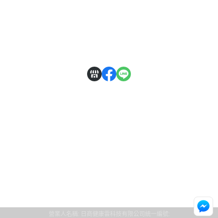
全部商品
付款方式說明
隱私權條款
營業人名稱: 日商健康雲科技有限公司
統一編號: