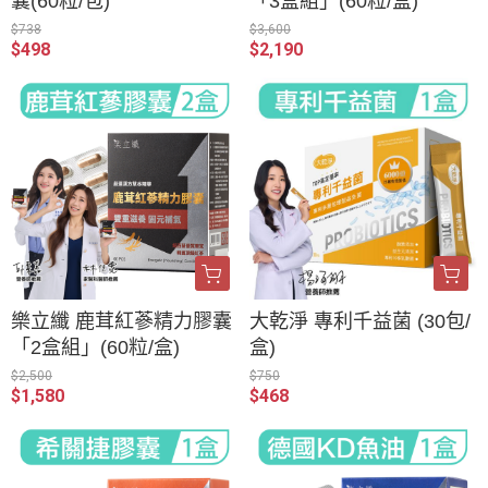
囊(60粒/包)
「3盒組」(60粒/盒)
$738
$3,600
$498
$2,190
樂立纖 鹿茸紅蔘精力膠囊
大乾淨 專利千益菌 (30包/
「2盒組」(60粒/盒)
盒)
$2,500
$750
$1,580
$468