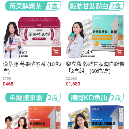
漢萃源 莓果酵素茶 (10包/
樂立纖 穀胱甘肽潤白膠囊
盒)
「2盒組」(60粒/盒)
$750
$2,560
$468
$1,680