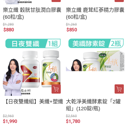
樂立纖 穀胱甘肽潤白膠囊
樂立纖 鹿茸紅蔘精力膠囊
(60粒/盒)
(60粒/盒)
$1,280
$1,260
$880
$850
【日夜雙纖組】美纖+塑纖
大乾淨美纖酵素錠「2罐
組」(120錠/瓶)
$2,960
$2,560
$1,990
$1,780